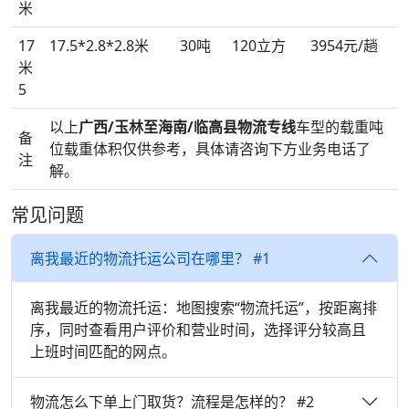
米
17
17.5*2.8*2.8米
30吨
120立方
3954元/趟
米
5
以上
广西/玉林至海南/临高县物流专线
车型的载重吨
备
位载重体积仅供参考，具体请咨询下方业务电话了
注
解。
常见问题
离我最近的物流托运公司在哪里？ #1
离我最近的物流托运：地图搜索“物流托运”，按距离排
序，同时查看用户评价和营业时间，选择评分较高且
上班时间匹配的网点。
物流怎么下单上门取货？流程是怎样的？ #2