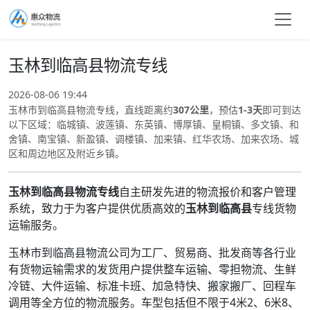
玉林到临高县物流专线
2026-08-06 19:44
玉林市到临高县物流专线，直线距离约
307公里
，预估
1-3天
即可到达
以下区域：临城镇、波莲镇、东英镇、博厚镇、皇桐镇、多文镇、和
舍镇、南宝镇、新盈镇、调楼镇、加来镇、红华农场、加来农场、城
区和周边地区及附近乡镇。
玉林到临高县物流专线
自主研发先进的物流报价和客户管理
系统，致力于为客户提供优质高效的
玉林到临高县
专线货物
运输服务。
玉林市到临高县物流公司为工厂、贸易商、批发商等各行业
有货物运输需求的发货用户提供整车运输、零担物流、生鲜
冷链、大件运输、标准卡班、加急特快、搬家搬厂、回程车
调用等全方位的物流服务。车型包括但不限于4米2、6米8、