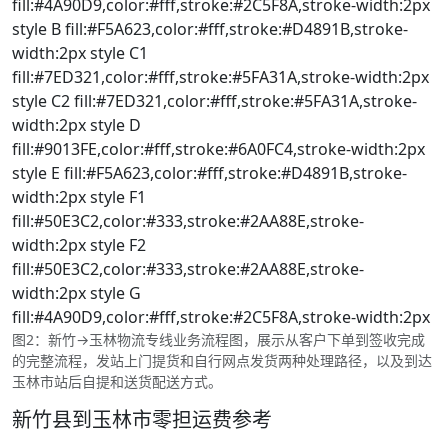
fill:#4A90D9,color:#fff,stroke:#2C5F8A,stroke-width:2px
style B fill:#F5A623,color:#fff,stroke:#D4891B,stroke-
width:2px style C1
fill:#7ED321,color:#fff,stroke:#5FA31A,stroke-width:2px
style C2 fill:#7ED321,color:#fff,stroke:#5FA31A,stroke-
width:2px style D
fill:#9013FE,color:#fff,stroke:#6A0FC4,stroke-width:2px
style E fill:#F5A623,color:#fff,stroke:#D4891B,stroke-
width:2px style F1
fill:#50E3C2,color:#333,stroke:#2AA88E,stroke-
width:2px style F2
fill:#50E3C2,color:#333,stroke:#2AA88E,stroke-
width:2px style G
fill:#4A90D9,color:#fff,stroke:#2C5F8A,stroke-width:2px
图2：新竹→玉林物流专线业务流程图，展示从客户下单到签收完成
的完整流程，发站上门提货和自行网点发货两种处理路径，以及到达
玉林市站后自提和送货配送方式。
新竹县到玉林市零担运费参考