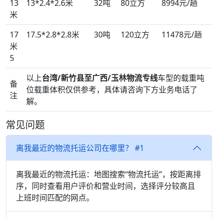
13
13*2.4*2.6米
32吨
80立方
8994元/趟
米
17
17.5*2.8*2.8米
30吨
120立方
11478元/趟
米
5
以上
台湾/新竹县至广西/玉林物流专线
车型的载重吨
备
位载重体积仅供参考，具体请咨询下方业务电话了
注
解。
常见问题
离我最近的物流托运公司在哪里？ #1
离我最近的物流托运：地图搜索“物流托运”，按距离排
序，同时查看用户评价和营业时间，选择评分较高且
上班时间匹配的网点。