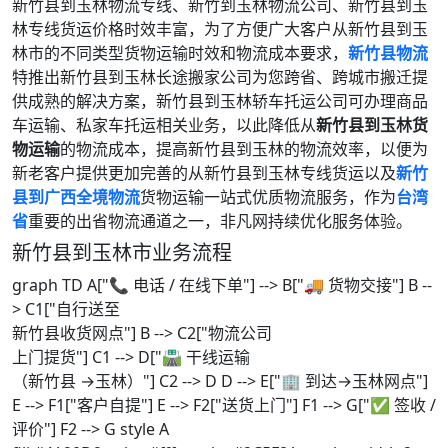
新竹县到玉林物流专线、新竹到玉林物流公司、新竹县到玉
林专线货运价格时效丰富，为了方便广大客户从新竹县到玉
林市的不同类型货物运输时效和物流成本要求，
新竹县物流
特推出新竹县到玉林长途搬家公司为您跨省、跨城市搬迁提
供成熟的解决方案，新竹县到玉林轿车托运公司可办理商品
车运输、私家车托运相关业务，以此降低从
新竹县到玉林货
物运输
的物流成本，提高新竹县到玉林的物流效率，以便为
新老客户提供更加完善的从新竹县到玉林专线货运以及
新竹
县到广西全境物流
货物运输一站式优质物流服务，作为
台湾
省
重要的出省物流通道之一，非凡网持续优化服务体验。
新竹县到玉林市业务流程
graph TD A["📞 电话 / 在线下单"] --> B["🚚 货物交接"] B --
> C1["自行送至
新竹县收货网点"] B --> C2["物流公司
上门提货"] C1 --> D["🛣️ 干线运输
（新竹县 →玉林）"] C2 --> D D --> E["🏢 到达→玉林网点"]
E --> F1["客户自提"] E --> F2["送货上门"] F1 --> G["✅ 签收 /
评价"] F2 --> G style A