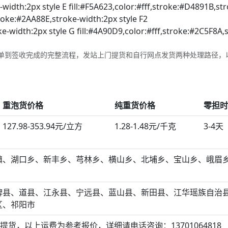
-width:2px style E fill:#F5A623,color:#fff,stroke:#D4891B,st
troke:#2AA88E,stroke-width:2px style F2
e-width:2px style G fill:#4A90D9,color:#fff,stroke:#2C5F8A,
单到签收完成的完整流程，发站上门提货和自行网点发货两种处理路径，
重泡货价格
纯重货价格
零担时
127.98-353.94元/立方
1.28-1.48元/千克
3-4天
镇、湖口乡、新丰乡、芎林乡、横山乡、北埔乡、宝山乡、峨眉
牌县、道县、江永县、宁远县、蓝山县、新田县、江华瑶族自治
区、祁阳市
提货，以上运费为参考报价，详细请电话咨询：13701064818