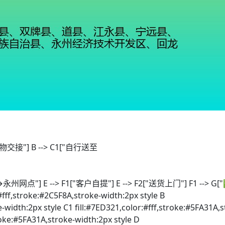
 货物交接"] B --> C1["自行送至
永州网点"] E --> F1["客户自提"] E --> F2["送货上门"] F1 --> G[
:#fff,stroke:#2C5F8A,stroke-width:2px style B
e-width:2px style C1 fill:#7ED321,color:#fff,stroke:#5FA31A,s
troke:#5FA31A,stroke-width:2px style D