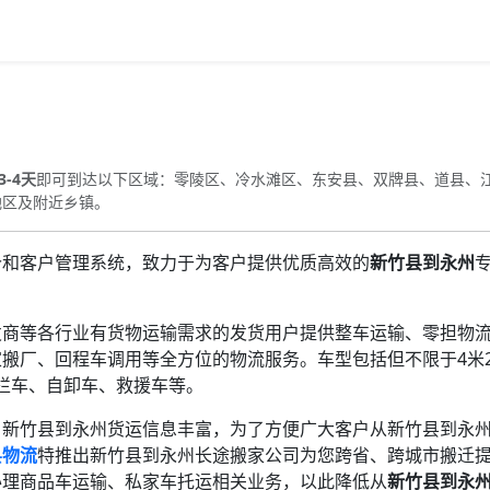
3-4天
即可到达以下区域：零陵区、冷水滩区、东安县、双牌县、道县、
地区及附近乡镇。
价和客户管理系统，致力于为客户提供优质高效的
新竹县到永州
发商等各行业有货物运输需求的发货用户提供整车运输、零担物
搬厂、回程车调用等全方位的物流服务。车型包括但不限于4米2
高栏车、自卸车、救援车等。
、新竹县到永州货运信息丰富，为了方便广大客户从新竹县到永
县物流
特推出新竹县到永州长途搬家公司为您跨省、跨城市搬迁
办理商品车运输、私家车托运相关业务，以此降低从
新竹县到永