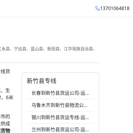
13701064818
江永县、宁远县、蓝山县、新田县、江华瑶族自治县、
专线货
新竹县专线
流、生
长春到新竹县货运公司-运费0.61元一公斤-24小时服务
、6米
乌鲁木齐到新竹县物流公司-运费0.82元一公斤-全程跟踪
州市的
银川到新竹县货运专线-运费0.59元一千克-破损包赔
提供成
兰州到新竹县货运公司-运费0.59元1公斤-每天发车
州货物