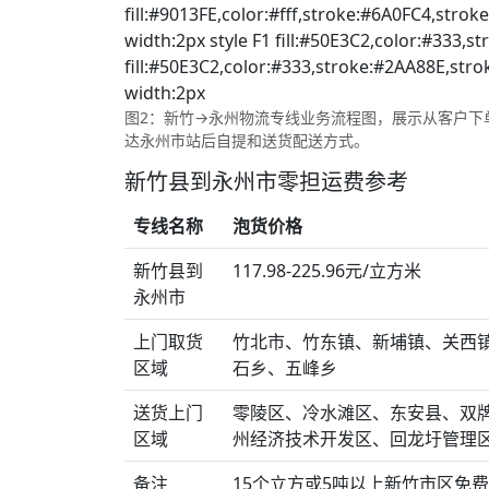
fill:#9013FE,color:#fff,stroke:#6A0FC4,stroke
width:2px style F1 fill:#50E3C2,color:#333,s
fill:#50E3C2,color:#333,stroke:#2AA88E,strok
width:2px
图2：新竹→永州物流专线业务流程图，展示从客户下
达永州市站后自提和送货配送方式。
新竹县到永州市零担运费参考
专线名称
泡货价格
新竹县到
117.98-225.96元/立方米
永州市
上门取货
竹北市、竹东镇、新埔镇、关西
区域
石乡、五峰乡
送货上门
零陵区、冷水滩区、东安县、双
区域
州经济技术开发区、回龙圩管理
备注
15个立方或5吨以上新竹市区免费