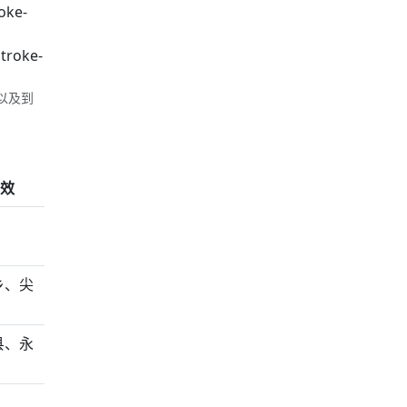
roke-
stroke-
以及到
效
乡、尖
县、永