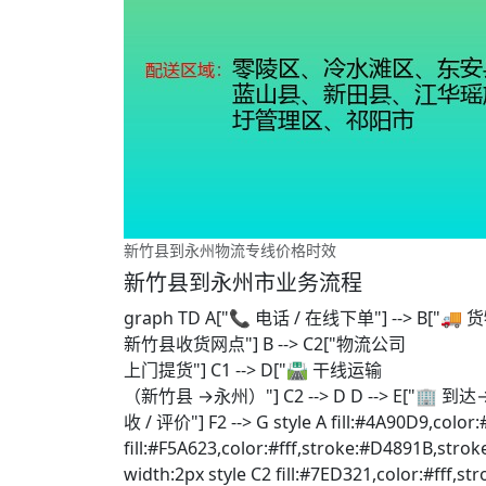
新竹县到永州物流专线价格时效
新竹县到永州市业务流程
graph TD A["📞 电话 / 在线下单"] --> B["🚚
新竹县收货网点"] B --> C2["物流公司
上门提货"] C1 --> D["🛣️ 干线运输
（新竹县 →永州）"] C2 --> D D --> E["🏢 到达→
收 / 评价"] F2 --> G style A fill:#4A90D9,color
fill:#F5A623,color:#fff,stroke:#D4891B,strok
width:2px style C2 fill:#7ED321,color:#fff,s