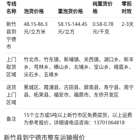
专线
纯重货价
零担
名称
泡货价格
重泡货价格
格
时效
新竹
48.15-86.3
58.15-144.45
0.58-0.78
2-3天
县到
元/立方米
元/立方
元/千克
宁德
市
上门
竹北市、竹东镇、新埔镇、关西镇、湖口乡、新丰
取货
乡、芎林乡、横山乡、北埔乡、宝山乡、峨眉乡、
区域
尖石乡、五峰乡
送货
蕉城区、霞浦县、古田县、屏南县、寿宁县、周宁
上门
县、柘荣县、福安市、福鼎市、东侨开发区
区域
15个立方或5吨以上新竹市区免费提货，以上运费
备注
为参考报价，详细请电话咨询：13701064818
新竹县到宁德市整车运输报价