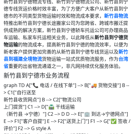
新竹县到宁德物流专线、新竹到宁德物流公司、新竹县到宁
德专线货运价格时效丰富，为了方便广大客户从新竹县到宁
德市的不同类型货物运输时效和物流成本要求，
新竹县物流
特推出新竹县到宁德长途搬家公司为您跨省、跨城市搬迁提
供成熟的解决方案，新竹县到宁德轿车托运公司可办理商品
车运输、私家车托运相关业务，以此降低从
新竹县到宁德货
物运输
的物流成本，提高新竹县到宁德的物流效率，以便为
新老客户提供更加完善的从新竹县到宁德专线货运以及
新竹
县到福建全境物流
货物运输一站式优质物流服务，作为
台湾
省
重要的出省物流通道之一，非凡网持续优化服务体验。
新竹县到宁德市业务流程
graph TD A["📞 电话 / 在线下单"] --> B["🚚 货物交接"] B --
> C1["自行送至
新竹县收货网点"] B --> C2["物流公司
上门提货"] C1 --> D["🛣️ 干线运输
（新竹县 →宁德）"] C2 --> D D --> E["🏢 到达→宁德网点"]
E --> F1["客户自提"] E --> F2["送货上门"] F1 --> G["✅ 签收 /
评价"] F2 --> G style A