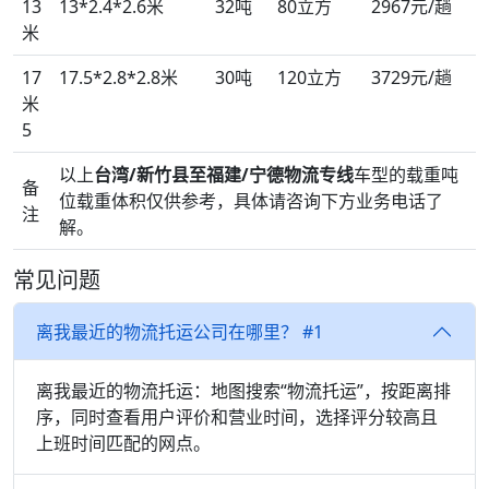
13
13*2.4*2.6米
32吨
80立方
2967元/趟
米
17
17.5*2.8*2.8米
30吨
120立方
3729元/趟
米
5
以上
台湾/新竹县至福建/宁德物流专线
车型的载重吨
备
位载重体积仅供参考，具体请咨询下方业务电话了
注
解。
常见问题
离我最近的物流托运公司在哪里？ #1
离我最近的物流托运：地图搜索“物流托运”，按距离排
序，同时查看用户评价和营业时间，选择评分较高且
上班时间匹配的网点。