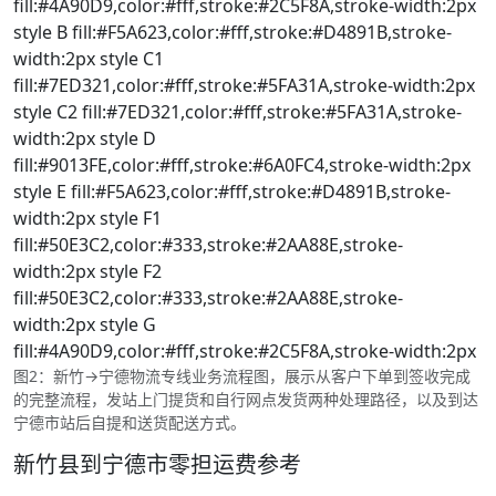
fill:#4A90D9,color:#fff,stroke:#2C5F8A,stroke-width:2px
style B fill:#F5A623,color:#fff,stroke:#D4891B,stroke-
width:2px style C1
fill:#7ED321,color:#fff,stroke:#5FA31A,stroke-width:2px
style C2 fill:#7ED321,color:#fff,stroke:#5FA31A,stroke-
width:2px style D
fill:#9013FE,color:#fff,stroke:#6A0FC4,stroke-width:2px
style E fill:#F5A623,color:#fff,stroke:#D4891B,stroke-
width:2px style F1
fill:#50E3C2,color:#333,stroke:#2AA88E,stroke-
width:2px style F2
fill:#50E3C2,color:#333,stroke:#2AA88E,stroke-
width:2px style G
fill:#4A90D9,color:#fff,stroke:#2C5F8A,stroke-width:2px
图2：新竹→宁德物流专线业务流程图，展示从客户下单到签收完成
的完整流程，发站上门提货和自行网点发货两种处理路径，以及到达
宁德市站后自提和送货配送方式。
新竹县到宁德市零担运费参考