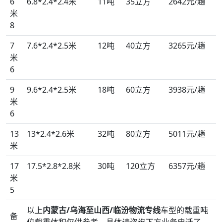
6
6.8*2.4*2.4米
11吨
35立方
2642元/趟
米
8
7
7.6*2.4*2.5米
12吨
40立方
3265元/趟
米
6
9
9.6*2.4*2.5米
18吨
60立方
3938元/趟
米
6
13
13*2.4*2.6米
32吨
80立方
5011元/趟
米
17
17.5*2.8*2.8米
30吨
120立方
6357元/趟
米
5
以上
内蒙古/乌海至山西/临汾物流专线
车型的载重吨
备