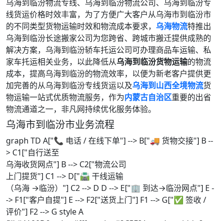
乌海到临汾物流专线、乌海到临汾物流公司、乌海到临汾专
线货运价格时效丰富，为了方便广大客户从乌海市到临汾市
的不同类型货物运输时效和物流成本要求，
乌海物流
特推出
乌海到临汾长途搬家公司为您跨省、跨城市搬迁提供成熟的
解决方案，乌海到临汾轿车托运公司可办理商品车运输、私
家车托运相关业务，以此降低从
乌海到临汾货物运输
的物流
成本，提高乌海到临汾的物流效率，以便为新老客户提供更
加完善的从乌海到临汾专线货运以及
乌海到山西全境物流
货
物运输一站式优质物流服务，作为
内蒙古自治区
重要的出省
物流通道之一，非凡网持续优化服务体验。
乌海市到临汾市业务流程
graph TD A["📞 电话 / 在线下单"] --> B["🚚 货物交接"] B --
> C1["自行送至
乌海收货网点"] B --> C2["物流公司
上门提货"] C1 --> D["🛣️ 干线运输
（乌海 →临汾）"] C2 --> D D --> E["🏢 到达→临汾网点"] E -
-> F1["客户自提"] E --> F2["送货上门"] F1 --> G["✅ 签收 /
评价"] F2 --> G style A