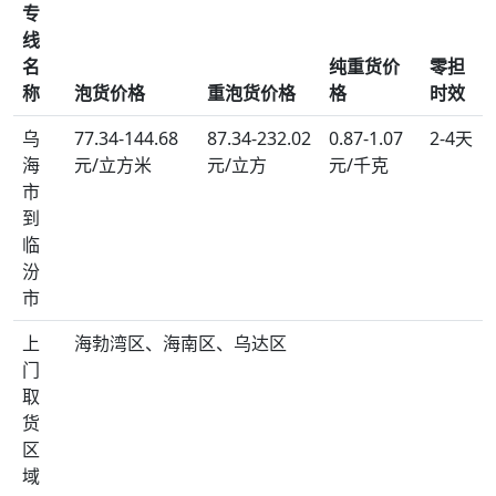
专
线
名
纯重货价
零担
称
泡货价格
重泡货价格
格
时效
乌
77.34-144.68
87.34-232.02
0.87-1.07
2-4天
海
元/立方米
元/立方
元/千克
市
到
临
汾
市
上
海勃湾区、海南区、乌达区
门
取
货
区
域