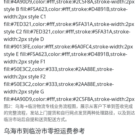
fill:#4A90D9,color:#fff,stroke:#2C5F8A,stroke-width:2px
style B fill:#F5A623,color:#fff,stroke:#D4891B,stroke-
width:2px style C1
fill:#7ED321,color:#fff,stroke:#5FA31A,stroke-width:2px
style C2 fill:#7ED321,color:#fff,stroke:#5FA31A,stroke-
width:2px style D
fill:#9013FE,color:#fff,stroke:#6A0FC4,stroke-width:2px
style E fill:#F5A623,color:#fff,stroke:#D4891B,stroke-
width:2px style F1
fill:#50E3C2,color:#333,stroke:#2AA88E,stroke-
width:2px style F2
fill:#50E3C2,color:#333,stroke:#2AA88E,stroke-
width:2px style G
fill:#4A90D9,color:#fff,stroke:#2C5F8A,stroke-width:2px
图2：乌海→临汾物流专线业务流程图，展示从客户下单到签收完成
的完整流程，发站上门提货和自行网点发货两种处理路径，以及到达
临汾市站后自提和送货配送方式。
乌海市到临汾市零担运费参考