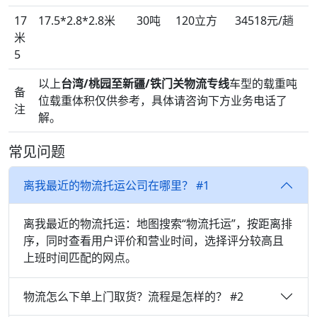
17
17.5*2.8*2.8米
30吨
120立方
34518元/趟
米
5
以上
台湾/桃园至新疆/铁门关物流专线
车型的载重吨
备
位载重体积仅供参考，具体请咨询下方业务电话了
注
解。
常见问题
离我最近的物流托运公司在哪里？ #1
离我最近的物流托运：地图搜索“物流托运”，按距离排
序，同时查看用户评价和营业时间，选择评分较高且
上班时间匹配的网点。
物流怎么下单上门取货？流程是怎样的？ #2