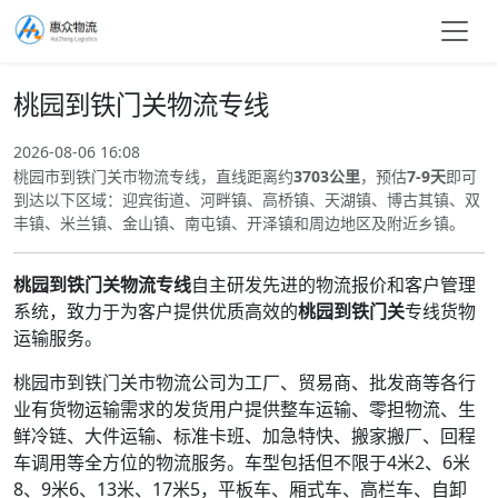
桃园到铁门关物流专线
2026-08-06 16:08
桃园市到铁门关市物流专线，直线距离约
3703公里
，预估
7-9天
即可
到达以下区域：迎宾街道、河畔镇、高桥镇、天湖镇、博古其镇、双
丰镇、米兰镇、金山镇、南屯镇、开泽镇和周边地区及附近乡镇。
桃园到铁门关物流专线
自主研发先进的物流报价和客户管理
系统，致力于为客户提供优质高效的
桃园到铁门关
专线货物
运输服务。
桃园市到铁门关市物流公司为工厂、贸易商、批发商等各行
业有货物运输需求的发货用户提供整车运输、零担物流、生
鲜冷链、大件运输、标准卡班、加急特快、搬家搬厂、回程
车调用等全方位的物流服务。车型包括但不限于4米2、6米
8、9米6、13米、17米5，平板车、厢式车、高栏车、自卸