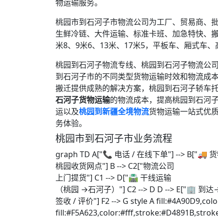
物运输服务。
桃园市到石河子市物流公司为工厂、贸易商、
生鲜冷链、大件运输、标准卡班、加急特快、搬
米8、9米6、13米、17米5，平板车、厢式车
桃园到石河子物流专线、桃园到石河子物流公
到石河子市的不同类型货物运输时效和物流成
搬迁提供成熟的解决方案，桃园到石河子轿车
石河子货物运输
的物流成本，提高桃园到石河
运以及
桃园到新疆全境物流
货物运输一站式优
务体验。
桃园市到石河子市业务流程
graph TD A["📞 电话 / 在线下单"] --> B["🚚
桃园收货网点"] B --> C2["物流公司
上门提货"] C1 --> D["🛣️ 干线运输
（桃园 →石河子）"] C2 --> D D --> E["🏢 到达→
签收 / 评价"] F2 --> G style A fill:#4A90D9,colo
fill:#F5A623,color:#fff,stroke:#D4891B,strok