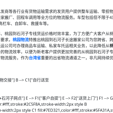
批发商等各行业有货物运输需求的发货用户提供整车运输、零担
家搬厂、回程车调用等全方位的物流服务。车型包括但不限于4米
、高栏车、自卸车、救援车等。
司、桃园到石河子专线货运价格时效丰富，为了方便广大客户从
本要求，
桃园物流
特推出桃园到石河子长途搬家公司为您跨省、
托运公司可办理商品车运输、私家车托运相关业务，以此降低从
子的物流效率，以便为新老客户提供更加完善的从桃园到石河子
质物流服务，作为
台湾省
重要的出省物流通道之一，非凡网持续
 货物交接"] B --> C1["自行送至
石河子网点"] E --> F1["客户自提"] E --> F2["送货上门"] F1 --> 
r:#fff,stroke:#2C5F8A,stroke-width:2px style B
e-width:2px style C1 fill:#7ED321,color:#fff,stroke:#5FA31A,s