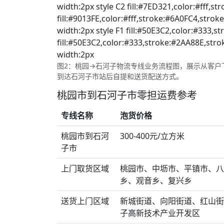
width:2px style C2 fill:#7ED321,color:#fff,s
fill:#9013FE,color:#fff,stroke:#6A0FC4,stroke
width:2px style F1 fill:#50E3C2,color:#333,s
fill:#50E3C2,color:#333,stroke:#2AA88E,strok
width:2px
图2：桃园→石河子物流专线业务流程图，展示从客户
到达石河子市站后自提和送货配送方式。
桃园市到石河子市零担运费参考
专线名称
泡货价格
桃园市到石河
300-400元/立方米
子市
上门取货区域
桃园市、中坜市、平镇市、八
乡、观音乡、复兴乡
送货上门区域
新城街道、向阳街道、红山街
子高新技术产业开发区