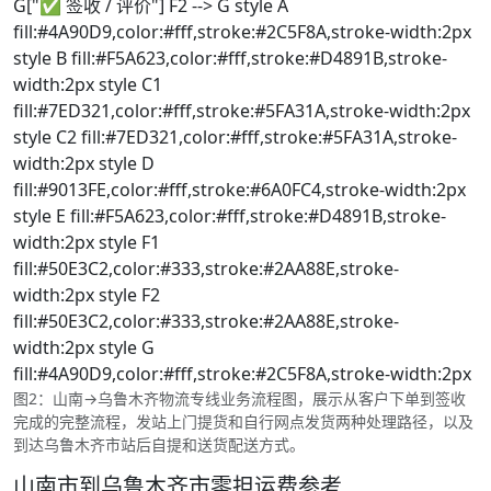
G["✅ 签收 / 评价"] F2 --> G style A
fill:#4A90D9,color:#fff,stroke:#2C5F8A,stroke-width:2px
style B fill:#F5A623,color:#fff,stroke:#D4891B,stroke-
width:2px style C1
fill:#7ED321,color:#fff,stroke:#5FA31A,stroke-width:2px
style C2 fill:#7ED321,color:#fff,stroke:#5FA31A,stroke-
width:2px style D
fill:#9013FE,color:#fff,stroke:#6A0FC4,stroke-width:2px
style E fill:#F5A623,color:#fff,stroke:#D4891B,stroke-
width:2px style F1
fill:#50E3C2,color:#333,stroke:#2AA88E,stroke-
width:2px style F2
fill:#50E3C2,color:#333,stroke:#2AA88E,stroke-
width:2px style G
fill:#4A90D9,color:#fff,stroke:#2C5F8A,stroke-width:2px
图2：山南→乌鲁木齐物流专线业务流程图，展示从客户下单到签收
完成的完整流程，发站上门提货和自行网点发货两种处理路径，以及
到达乌鲁木齐市站后自提和送货配送方式。
山南市到乌鲁木齐市零担运费参考