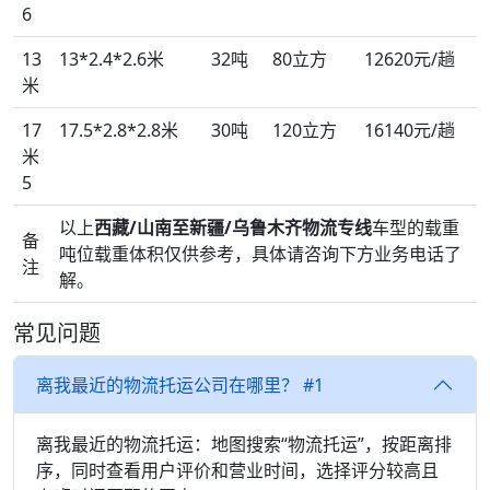
6
13
13*2.4*2.6米
32吨
80立方
12620元/趟
米
17
17.5*2.8*2.8米
30吨
120立方
16140元/趟
米
5
以上
西藏/山南至新疆/乌鲁木齐物流专线
车型的载重
备
吨位载重体积仅供参考，具体请咨询下方业务电话了
注
解。
常见问题
离我最近的物流托运公司在哪里？ #1
离我最近的物流托运：地图搜索“物流托运”，按距离排
序，同时查看用户评价和营业时间，选择评分较高且