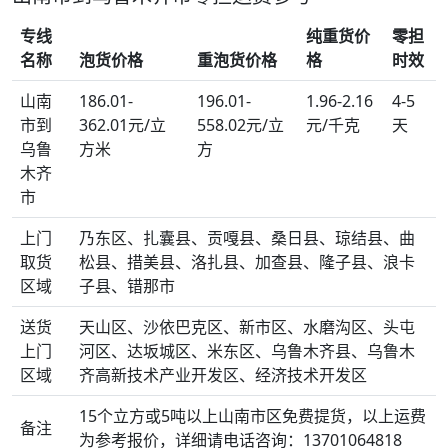
专线
纯重货价
零担
名称
泡货价格
重泡货价格
格
时效
山南
186.01-
196.01-
1.96-2.16
4-5
市到
362.01元/立
558.02元/立
元/千克
天
乌鲁
方米
方
木齐
市
上门
乃东区、扎囊县、贡嘎县、桑日县、琼结县、曲
取货
松县、措美县、洛扎县、加查县、隆子县、浪卡
区域
子县、错那市
送货
天山区、沙依巴克区、新市区、水磨沟区、头屯
上门
河区、达坂城区、米东区、乌鲁木齐县、乌鲁木
区域
齐高新技术产业开发区、经济技术开发区
15个立方或5吨以上山南市区免费提货，以上运费
备注
为参考报价，详细请电话咨询：13701064818