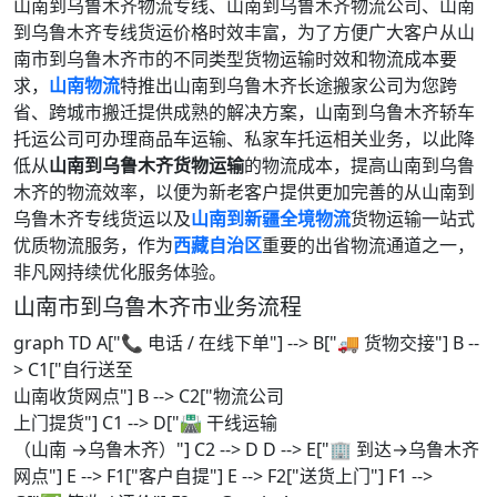
山南到乌鲁木齐物流专线、山南到乌鲁木齐物流公司、山南
到乌鲁木齐专线货运价格时效丰富，为了方便广大客户从山
南市到乌鲁木齐市的不同类型货物运输时效和物流成本要
求，
山南物流
特推出山南到乌鲁木齐长途搬家公司为您跨
省、跨城市搬迁提供成熟的解决方案，山南到乌鲁木齐轿车
托运公司可办理商品车运输、私家车托运相关业务，以此降
低从
山南到乌鲁木齐货物运输
的物流成本，提高山南到乌鲁
木齐的物流效率，以便为新老客户提供更加完善的从山南到
乌鲁木齐专线货运以及
山南到新疆全境物流
货物运输一站式
优质物流服务，作为
西藏自治区
重要的出省物流通道之一，
非凡网持续优化服务体验。
山南市到乌鲁木齐市业务流程
graph TD A["📞 电话 / 在线下单"] --> B["🚚 货物交接"] B --
> C1["自行送至
山南收货网点"] B --> C2["物流公司
上门提货"] C1 --> D["🛣️ 干线运输
（山南 →乌鲁木齐）"] C2 --> D D --> E["🏢 到达→乌鲁木齐
网点"] E --> F1["客户自提"] E --> F2["送货上门"] F1 -->