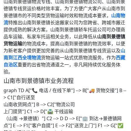
山南到景德镇物流专线、山南到景德镇物流公司、山南到景
德镇专线货运价格时效丰富，为了方便广大客户从山南市到
景德镇市的不同类型货物运输时效和物流成本要求，
山南物
流
特推出山南到景德镇长途搬家公司为您跨省、跨城市搬迁
提供成熟的解决方案，山南到景德镇轿车托运公司可办理商
品车运输、私家车托运相关业务，以此降低从
山南到景德镇
货物运输
的物流成本，提高山南到景德镇的物流效率，以便
为新老客户提供更加完善的从山南到景德镇专线货运以及
山
南到江西全境物流
货物运输一站式优质物流服务，作为
西藏
自治区
重要的出省物流通道之一，非凡网持续优化服务体
验。
山南市到景德镇市业务流程
graph TD A["📞 电话 / 在线下单"] --> B["🚚 货物交接"] B --
> C1["自行送至
山南收货网点"] B --> C2["物流公司
上门提货"] C1 --> D["🛣️ 干线运输
（山南 →景德镇）"] C2 --> D D --> E["🏢 到达→景德镇网
点"] E --> F1["客户自提"] E --> F2["送货上门"] F1 --> G["✅