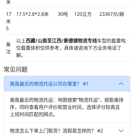
米
17
17.5*2.8*2.8米
30吨
120立方
23367元/趟
米
5
以上
西藏/山南至江西/景德镇物流专线
车型的载重吨
备
位载重体积仅供参考，具体请咨询下方业务电话了
注
解。
常见问题
离我最近的物流托运公司在哪里？ #1
离我最近的物流托运：地图搜索“物流托运”，按距离排
序，同时查看用户评价和营业时间，选择评分较高且
上班时间匹配的网点。
物流怎么下单上门取货？流程是怎样的？ #2