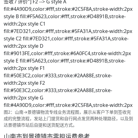
签收 / 评价"] F2 --> G style A
fill:#4A90D9,color:#fff,stroke:#2C5F8A,stroke-width:2px
style B fill:#F5A623,color:#fff,stroke:#D4891B,stroke-
width:2px style C1
fill:#7ED321,color:#fff,stroke:#5FA31A,stroke-width:2px
style C2 fill:#7ED321,color:#fff,stroke:#5FA31A,stroke-
width:2px style D
fill:#9013FE,color:#fff,stroke:#6A0FC4,stroke-width:2px
style E fill:#F5A623,color:#fff,stroke:#D4891B,stroke-
width:2px style F1
fill:#50E3C2,color:#333,stroke:#2AA88E,stroke-
width:2px style F2
fill:#50E3C2,color:#333,stroke:#2AA88E,stroke-
width:2px style G
fill:#4A90D9,color:#fff,stroke:#2C5F8A,stroke-width:2px
图2：山南→景德镇物流专线业务流程图，展示从客户下单到签收完
成的完整流程，发站上门提货和自行网点发货两种处理路径，以及到
达景德镇市站后自提和送货配送方式。
山南市到景德镇市零担运费参考