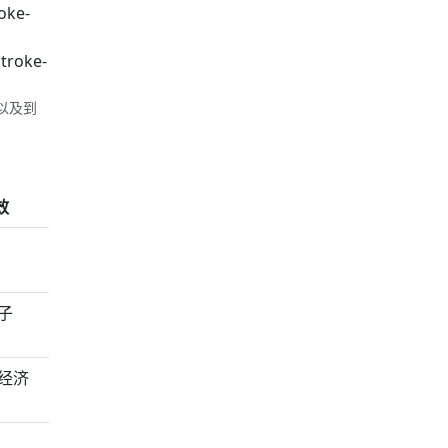
roke-
stroke-
以及到
效
子
经济