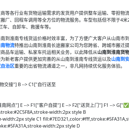
发商等各行业有货物运输需求的发货用户提供整车运输、零担物
搬厂、回程车调用等全方位的物流服务。车型包括但不限于4米2
高栏车、自卸车、救援车等。
山南到淮南专线货运价格时效丰富，为了方便广大客户从山南市
山南物流
特推出山南到淮南长途搬家公司为您跨省、跨城市搬迁
理商品车运输、私家车托运相关业务，以此降低从
山南到淮南货
便为新老客户提供更加完善的从山南到淮南专线货运以及
山南到
藏自治区
重要的出省物流通道之一，非凡网持续优化服务体验。
 货物交接"] B --> C1["自行送至
网点"] E --> F1["客户自提"] E --> F2["送货上门"] F1 --> G["
f,stroke:#2C5F8A,stroke-width:2px style B
e-width:2px style C1 fill:#7ED321,color:#fff,stroke:#5FA31A,s
troke:#5FA31A,stroke-width:2px style D