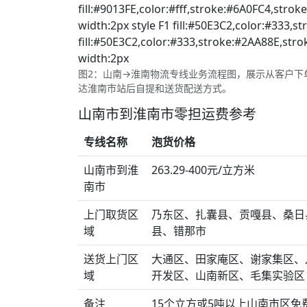
fill:#9013FE,color:#fff,stroke:#6A0FC4,stroke
width:2px style F1 fill:#50E3C2,color:#333,s
fill:#50E3C2,color:#333,stroke:#2AA88E,strok
width:2px
图2：山南→淮南物流专线业务流程图，展示从客户下
达淮南市站后自提和送货配送方式。
山南市到淮南市零担运费参考
专线名称
泡货价格
山南市到淮
263.29-400元/立方米
南市
上门取货区
乃东区、扎囊县、贡嘎县、桑日
域
县、错那市
送货上门区
大通区、田家庵区、谢家集区、
域
开发区、山南新区、毛集实验区
备注
15个立方或5吨以上山南市区免费