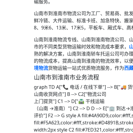
输服务。
山南市到淮南市物流公司为工厂、贸易商、批
鲜冷链、大件运输、标准卡班、加急特快、搬家
8、9米6、13米、17米5，平板车、厢式车、
山南到淮南物流专线、山南到淮南物流公司、
市的不同类型货物运输时效和物流成本要求，
熟的解决方案，山南到淮南轿车托运公司可办
的物流成本，提高山南到淮南的物流效率，以
境物流
货物运输一站式优质物流服务，作为
西
山南市到淮南市业务流程
graph TD A["📞 电话 / 在线下单"] --> B["🚚
山南收货网点"] B --> C2["物流公司
上门提货"] C1 --> D["🛣️ 干线运输
（山南 →淮南）"] C2 --> D D --> E["🏢 到达→淮南
评价"] F2 --> G style A fill:#4A90D9,color:#ff
fill:#F5A623,color:#fff,stroke:#D4891B,strok
width:2px style C2 fill:#7ED321,color:#fff,s