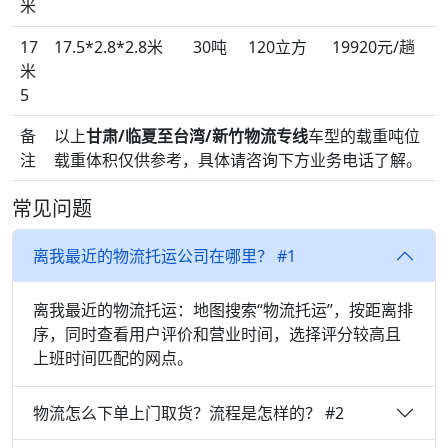
米
17
17.5*2.8*2.8米
30吨
120立方
19920元/趟
米
5
备
以上
甘肃/临夏至台湾/新竹物流专线
车型的载重吨位
注
载重体积仅供参考，具体请咨询下方业务电话了解。
常见问题
离我最近的物流托运公司在哪里？ #1
离我最近的物流托运：地图搜索“物流托运”，按距离排
序，同时查看用户评价和营业时间，选择评分较高且
上班时间匹配的网点。
物流怎么下单上门取货？流程是怎样的？ #2