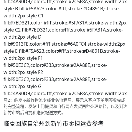
fill:#4A90D9,color:#fff,stroke:#2C5F8A,stroke-width:2px
style B fill:#F5A623,color:#fff,stroke:#D4891B,stroke-
width:2px style C1
fill:#7ED321,color:#fff,stroke:#5FA31A,stroke-width:2px
style C2 fill:#7ED321,color:#fff,stroke:#5FA31A,stroke-
width:2px style D
fill:#9013FE,color:#fff,stroke:#6A0FC4,stroke-width:2px
style E fill:#F5A623,color:#fff,stroke:#D4891B,stroke-
width:2px style F1
fill:#50E3C2,color:#333,stroke:#2AA88E,stroke-
width:2px style F2
fill:#50E3C2,color:#333,stroke:#2AA88E,stroke-
width:2px style G
fill:#4A90D9,color:#fff,stroke:#2C5F8A,stroke-width:2px
图2：临夏→新竹物流专线业务流程图，展示从客户下单到签收完成
的完整流程，发站上门提货和自行网点发货两种处理路径，以及到达
新竹市站后自提和送货配送方式。
临夏回族自治州到新竹市零担运费参考