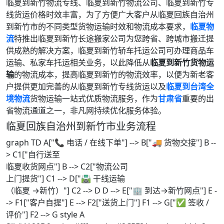
临夏到新竹物流专线、临夏到新竹物流公司、临夏到新竹专
线货运价格时效丰富，为了方便广大客户从临夏回族自治州
到新竹市的不同类型货物运输时效和物流成本要求，
临夏物
流
特推出临夏到新竹长途搬家公司为您跨省、跨城市搬迁提
供成熟的解决方案，临夏到新竹轿车托运公司可办理商品车
运输、私家车托运相关业务，以此降低从
临夏到新竹货物运
输
的物流成本，提高临夏到新竹的物流效率，以便为新老客
户提供更加完善的从临夏到新竹专线货运以及
临夏到台湾全
境物流
货物运输一站式优质物流服务，作为
甘肃省
重要的出
省物流通道之一，非凡网持续优化服务体验。
临夏回族自治州到新竹市业务流程
graph TD A["📞 电话 / 在线下单"] --> B["🚚 货物交接"] B --
> C1["自行送至
临夏收货网点"] B --> C2["物流公司
上门提货"] C1 --> D["🛣️ 干线运输
（临夏 →新竹）"] C2 --> D D --> E["🏢 到达→新竹网点"] E -
-> F1["客户自提"] E --> F2["送货上门"] F1 --> G["✅ 签收 /
评价"] F2 --> G style A