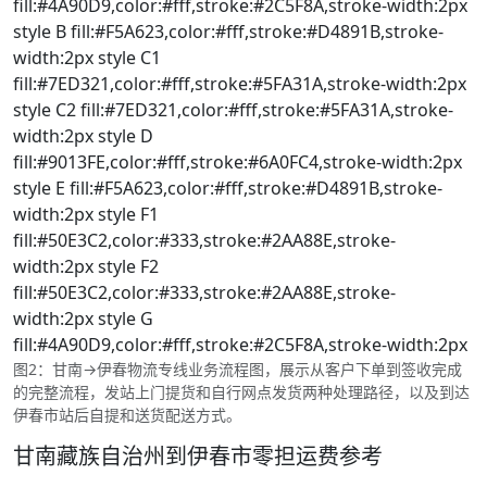
fill:#4A90D9,color:#fff,stroke:#2C5F8A,stroke-width:2px
style B fill:#F5A623,color:#fff,stroke:#D4891B,stroke-
width:2px style C1
fill:#7ED321,color:#fff,stroke:#5FA31A,stroke-width:2px
style C2 fill:#7ED321,color:#fff,stroke:#5FA31A,stroke-
width:2px style D
fill:#9013FE,color:#fff,stroke:#6A0FC4,stroke-width:2px
style E fill:#F5A623,color:#fff,stroke:#D4891B,stroke-
width:2px style F1
fill:#50E3C2,color:#333,stroke:#2AA88E,stroke-
width:2px style F2
fill:#50E3C2,color:#333,stroke:#2AA88E,stroke-
width:2px style G
fill:#4A90D9,color:#fff,stroke:#2C5F8A,stroke-width:2px
图2：甘南→伊春物流专线业务流程图，展示从客户下单到签收完成
的完整流程，发站上门提货和自行网点发货两种处理路径，以及到达
伊春市站后自提和送货配送方式。
甘南藏族自治州到伊春市零担运费参考