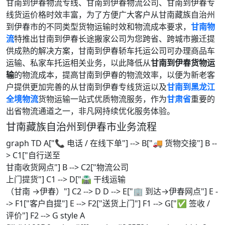
甘南到伊春物流专线、甘南到伊春物流公司、甘南到伊春专
线货运价格时效丰富，为了方便广大客户从甘南藏族自治州
到伊春市的不同类型货物运输时效和物流成本要求，
甘南物
流
特推出甘南到伊春长途搬家公司为您跨省、跨城市搬迁提
供成熟的解决方案，甘南到伊春轿车托运公司可办理商品车
运输、私家车托运相关业务，以此降低从
甘南到伊春货物运
输
的物流成本，提高甘南到伊春的物流效率，以便为新老客
户提供更加完善的从甘南到伊春专线货运以及
甘南到黑龙江
全境物流
货物运输一站式优质物流服务，作为
甘肃省
重要的
出省物流通道之一，非凡网持续优化服务体验。
甘南藏族自治州到伊春市业务流程
graph TD A["📞 电话 / 在线下单"] --> B["🚚 货物交接"] B --
> C1["自行送至
甘南收货网点"] B --> C2["物流公司
上门提货"] C1 --> D["🛣️ 干线运输
（甘南 →伊春）"] C2 --> D D --> E["🏢 到达→伊春网点"] E -
-> F1["客户自提"] E --> F2["送货上门"] F1 --> G["✅ 签收 /
评价"] F2 --> G style A