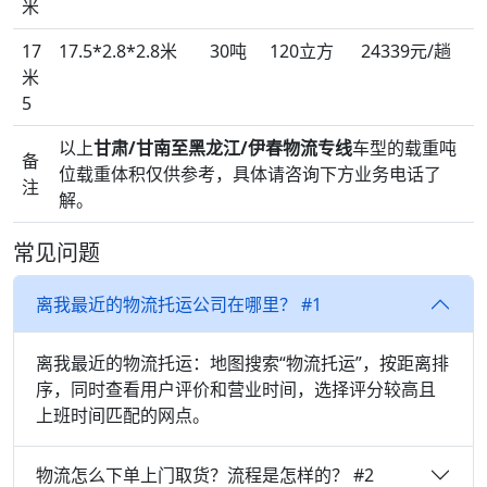
米
17
17.5*2.8*2.8米
30吨
120立方
24339元/趟
米
5
以上
甘肃/甘南至黑龙江/伊春物流专线
车型的载重吨
备
位载重体积仅供参考，具体请咨询下方业务电话了
注
解。
常见问题
离我最近的物流托运公司在哪里？ #1
离我最近的物流托运：地图搜索“物流托运”，按距离排
序，同时查看用户评价和营业时间，选择评分较高且
上班时间匹配的网点。
物流怎么下单上门取货？流程是怎样的？ #2