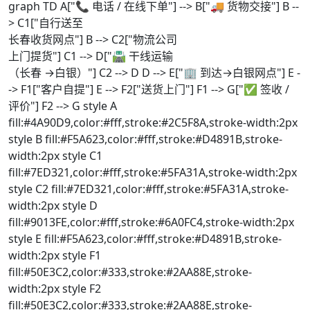
graph TD A["📞 电话 / 在线下单"] --> B["🚚 货物交接"] B --
> C1["自行送至
长春收货网点"] B --> C2["物流公司
上门提货"] C1 --> D["🛣️ 干线运输
（长春 →白银）"] C2 --> D D --> E["🏢 到达→白银网点"] E -
-> F1["客户自提"] E --> F2["送货上门"] F1 --> G["✅ 签收 /
评价"] F2 --> G style A
fill:#4A90D9,color:#fff,stroke:#2C5F8A,stroke-width:2px
style B fill:#F5A623,color:#fff,stroke:#D4891B,stroke-
width:2px style C1
fill:#7ED321,color:#fff,stroke:#5FA31A,stroke-width:2px
style C2 fill:#7ED321,color:#fff,stroke:#5FA31A,stroke-
width:2px style D
fill:#9013FE,color:#fff,stroke:#6A0FC4,stroke-width:2px
style E fill:#F5A623,color:#fff,stroke:#D4891B,stroke-
width:2px style F1
fill:#50E3C2,color:#333,stroke:#2AA88E,stroke-
width:2px style F2
fill:#50E3C2,color:#333,stroke:#2AA88E,stroke-