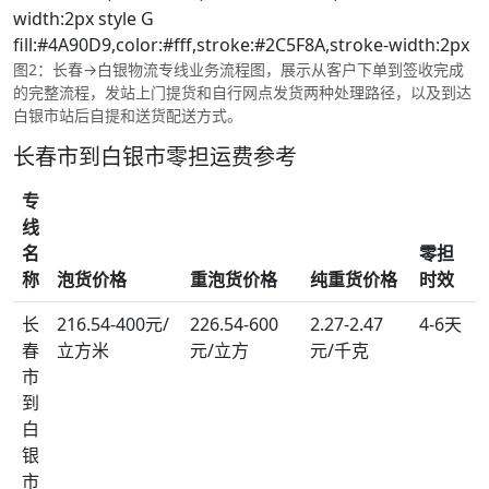
width:2px style G
fill:#4A90D9,color:#fff,stroke:#2C5F8A,stroke-width:2px
图2：长春→白银物流专线业务流程图，展示从客户下单到签收完成
的完整流程，发站上门提货和自行网点发货两种处理路径，以及到达
白银市站后自提和送货配送方式。
长春市到白银市零担运费参考
专
线
名
零担
称
泡货价格
重泡货价格
纯重货价格
时效
长
216.54-400元/
226.54-600
2.27-2.47
4-6天
春
立方米
元/立方
元/千克
市
到
白
银
市