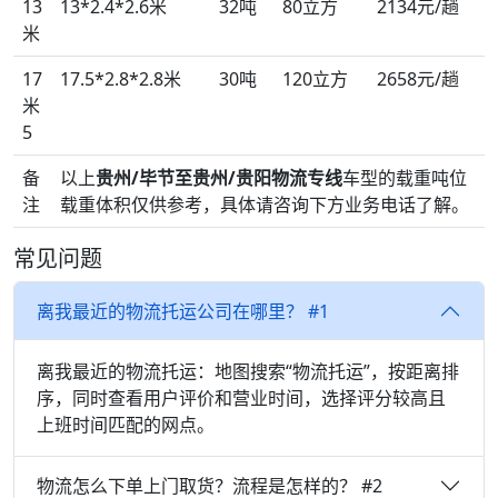
13
13*2.4*2.6米
32吨
80立方
2134元/趟
米
17
17.5*2.8*2.8米
30吨
120立方
2658元/趟
米
5
备
以上
贵州/毕节至贵州/贵阳物流专线
车型的载重吨位
注
载重体积仅供参考，具体请咨询下方业务电话了解。
常见问题
离我最近的物流托运公司在哪里？ #1
离我最近的物流托运：地图搜索“物流托运”，按距离排
序，同时查看用户评价和营业时间，选择评分较高且
上班时间匹配的网点。
物流怎么下单上门取货？流程是怎样的？ #2