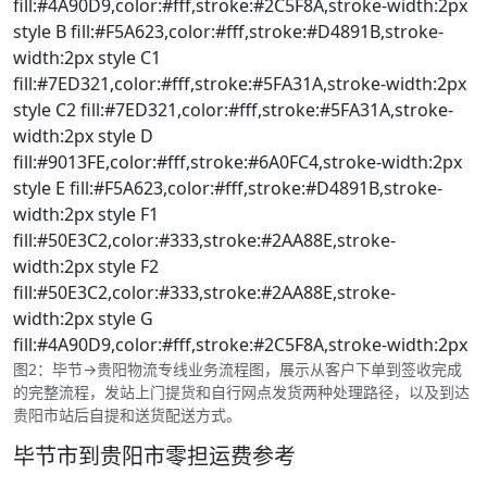
fill:#4A90D9,color:#fff,stroke:#2C5F8A,stroke-width:2px
style B fill:#F5A623,color:#fff,stroke:#D4891B,stroke-
width:2px style C1
fill:#7ED321,color:#fff,stroke:#5FA31A,stroke-width:2px
style C2 fill:#7ED321,color:#fff,stroke:#5FA31A,stroke-
width:2px style D
fill:#9013FE,color:#fff,stroke:#6A0FC4,stroke-width:2px
style E fill:#F5A623,color:#fff,stroke:#D4891B,stroke-
width:2px style F1
fill:#50E3C2,color:#333,stroke:#2AA88E,stroke-
width:2px style F2
fill:#50E3C2,color:#333,stroke:#2AA88E,stroke-
width:2px style G
fill:#4A90D9,color:#fff,stroke:#2C5F8A,stroke-width:2px
图2：毕节→贵阳物流专线业务流程图，展示从客户下单到签收完成
的完整流程，发站上门提货和自行网点发货两种处理路径，以及到达
贵阳市站后自提和送货配送方式。
毕节市到贵阳市零担运费参考