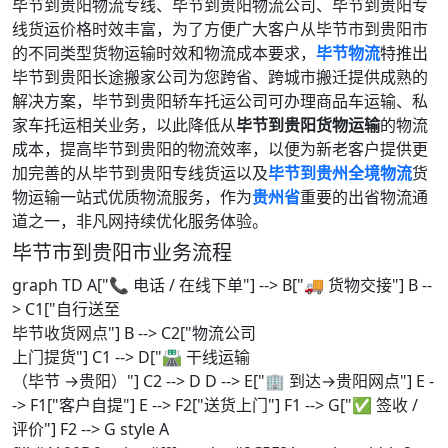
毕节到贵阳物流专线、毕节到贵阳物流公司、毕节到贵阳专
线货运价格时效丰富，为了方便广大客户从毕节市到贵阳市
的不同类型货物运输时效和物流成本要求，
毕节物流
特推出
毕节到贵阳长途搬家公司为您跨省、跨城市搬迁提供成熟的
解决方案，毕节到贵阳轿车托运公司可办理商品车运输、私
家车托运相关业务，以此降低从
毕节到贵阳货物运输
的物流
成本，提高毕节到贵阳的物流效率，以便为新老客户提供更
加完善的从毕节到贵阳专线货运以及
毕节到贵州全境物流
货
物运输一站式优质物流服务，作为
贵州省
重要的出省物流通
道之一，非凡网持续优化服务体验。
毕节市到贵阳市业务流程
graph TD A["📞 电话 / 在线下单"] --> B["🚚 货物交接"] B --
> C1["自行送至
毕节收货网点"] B --> C2["物流公司
上门提货"] C1 --> D["🛣️ 干线运输
（毕节 →贵阳）"] C2 --> D D --> E["🏢 到达→贵阳网点"] E -
-> F1["客户自提"] E --> F2["送货上门"] F1 --> G["✅ 签收 /
评价"] F2 --> G style A