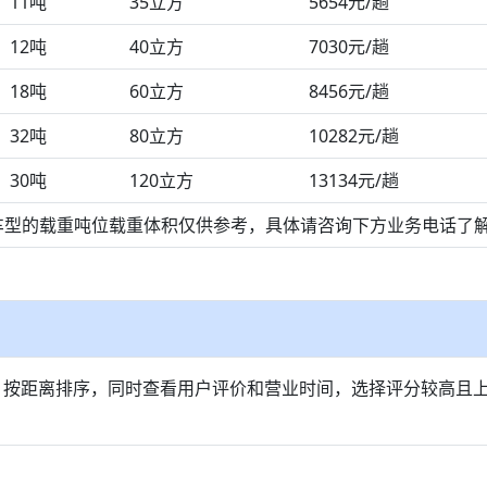
11吨
35立方
5654元/趟
12吨
40立方
7030元/趟
18吨
60立方
8456元/趟
32吨
80立方
10282元/趟
30吨
120立方
13134元/趟
车型的载重吨位载重体积仅供参考，具体请咨询下方业务电话了
，按距离排序，同时查看用户评价和营业时间，选择评分较高且