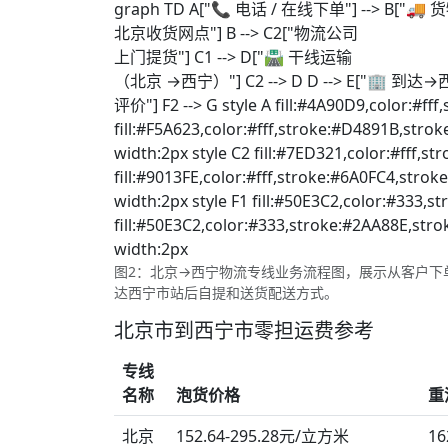
graph TD A["📞 电话 / 在线下单"] --> B["🚚
北京收货网点"] B --> C2["物流公司
上门提货"] C1 --> D["🛣️ 干线运输
（北京 →西宁）"] C2 --> D D --> E["🏢 到达→西宁
评价"] F2 --> G style A fill:#4A90D9,color:#ff
fill:#F5A623,color:#fff,stroke:#D4891B,strok
width:2px style C2 fill:#7ED321,color:#fff,s
fill:#9013FE,color:#fff,stroke:#6A0FC4,stroke
width:2px style F1 fill:#50E3C2,color:#333,s
fill:#50E3C2,color:#333,stroke:#2AA88E,strok
width:2px
图2：北京→西宁物流专线业务流程图，展示从客户下
达西宁市站后自提和送货配送方式。
北京市到西宁市零担运费参考
专线
名称
泡货价格
重
北京
152.64-295.28元/立方米
16