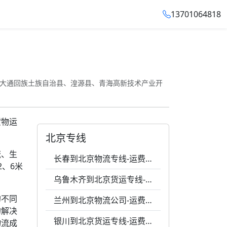
13701064818
大通回族土族自治县、湟源县、青海高新技术产业开
货物运
北京专线
流、生
长春到北京物流专线-运费0.42元1公斤-天天发车
、6米
乌鲁木齐到北京货运专线-运费0.64元一公斤-高效响应
的不同
兰州到北京物流公司-运费0.47元1千克-价格透明
的解决
银川到北京货运专线-运费0.42元1公斤-价格透明
物流成