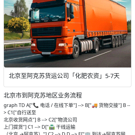
北京至阿克苏货运公司「化肥农资」5-7天
北京市到阿克苏地区业务流程
graph TD A["📞 电话 / 在线下单"] --> B["🚚 货物交接"] B --
> C1["自行送至
北京收货网点"] B --> C2["物流公司
上门提货"] C1 --> D["🛣️ 干线运输
（北京 →阿克苏）"] C2 --> D D --> E["🏢 到达→阿克苏网