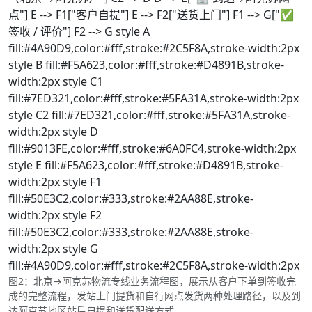
点"] E --> F1["客户自提"] E --> F2["送货上门"] F1 --> G["✅
签收 / 评价"] F2 --> G style A
fill:#4A90D9,color:#fff,stroke:#2C5F8A,stroke-width:2px
style B fill:#F5A623,color:#fff,stroke:#D4891B,stroke-
width:2px style C1
fill:#7ED321,color:#fff,stroke:#5FA31A,stroke-width:2px
style C2 fill:#7ED321,color:#fff,stroke:#5FA31A,stroke-
width:2px style D
fill:#9013FE,color:#fff,stroke:#6A0FC4,stroke-width:2px
style E fill:#F5A623,color:#fff,stroke:#D4891B,stroke-
width:2px style F1
fill:#50E3C2,color:#333,stroke:#2AA88E,stroke-
width:2px style F2
fill:#50E3C2,color:#333,stroke:#2AA88E,stroke-
width:2px style G
fill:#4A90D9,color:#fff,stroke:#2C5F8A,stroke-width:2px
图2：北京→阿克苏物流专线业务流程图，展示从客户下单到签收完
成的完整流程，发站上门提货和自行网点发货两种处理路径，以及到
达阿克苏地区站后自提和送货配送方式。