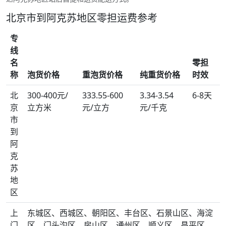
北京市到阿克苏地区零担运费参考
专
线
名
零担
称
泡货价格
重泡货价格
纯重货价格
时效
北
300-400元/
333.55-600
3.34-3.54
6-8天
京
立方米
元/立方
元/千克
市
到
阿
克
苏
地
区
上
东城区、西城区、朝阳区、丰台区、石景山区、海淀
门
区、门头沟区、房山区、通州区、顺义区、昌平区、