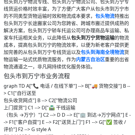
包头到万宁物流专线、包头到万宁物流公司、包头到万宁专
线货运价格时效丰富，为了方便广大客户从包头市到万宁市
的不同类型货物运输时效和物流成本要求，
包头物流
特推出
包头到万宁长途搬家公司为您跨省、跨城市搬迁提供成熟的
解决方案，包头到万宁轿车托运公司可办理商品车运输、私
家车托运相关业务，以此降低从
包头到万宁货物运输
的物流
成本，提高包头到万宁的物流效率，以便为新老客户提供更
加完善的从包头到万宁专线货运以及
包头到海南全境物流
货
物运输一站式优质物流服务，作为
内蒙古自治区
重要的出省
物流通道之一，非凡网持续优化服务体验。
包头市到万宁市业务流程
graph TD A["📞 电话 / 在线下单"] --> B["🚚 货物交接"] B --
> C1["自行送至
包头收货网点"] B --> C2["物流公司
上门提货"] C1 --> D["🛣️ 干线运输
（包头 →万宁）"] C2 --> D D --> E["🏢 到达→万宁网点"] E -
-> F1["客户自提"] E --> F2["送货上门"] F1 --> G["✅ 签收 /
评价"] F2 --> G style A