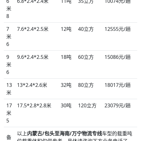
6
6.8*2.4*2.4米
11吨
35立方
10074元/趟
米
8
7
7.6*2.4*2.5米
12吨
40立方
12555元/趟
米
6
9
9.6*2.4*2.5米
18吨
60立方
15086元/趟
米
6
13
13*2.4*2.6米
32吨
80立方
18017元/趟
米
17
17.5*2.8*2.8米
30吨
120立方
23079元/趟
米
5
以上
内蒙古/包头至海南/万宁物流专线
车型的载重吨
备