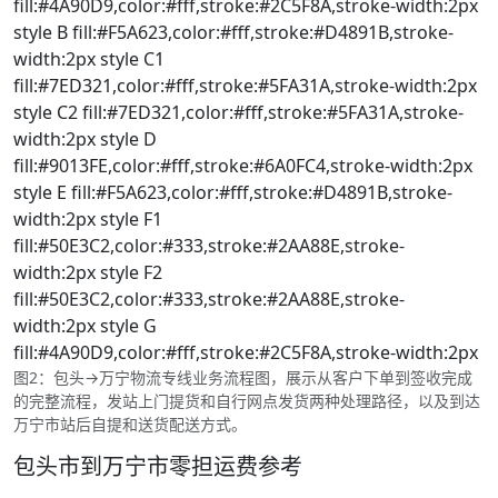
fill:#4A90D9,color:#fff,stroke:#2C5F8A,stroke-width:2px
style B fill:#F5A623,color:#fff,stroke:#D4891B,stroke-
width:2px style C1
fill:#7ED321,color:#fff,stroke:#5FA31A,stroke-width:2px
style C2 fill:#7ED321,color:#fff,stroke:#5FA31A,stroke-
width:2px style D
fill:#9013FE,color:#fff,stroke:#6A0FC4,stroke-width:2px
style E fill:#F5A623,color:#fff,stroke:#D4891B,stroke-
width:2px style F1
fill:#50E3C2,color:#333,stroke:#2AA88E,stroke-
width:2px style F2
fill:#50E3C2,color:#333,stroke:#2AA88E,stroke-
width:2px style G
fill:#4A90D9,color:#fff,stroke:#2C5F8A,stroke-width:2px
图2：包头→万宁物流专线业务流程图，展示从客户下单到签收完成
的完整流程，发站上门提货和自行网点发货两种处理路径，以及到达
万宁市站后自提和送货配送方式。
包头市到万宁市零担运费参考