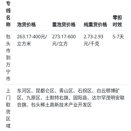
专
线
名
零担
称
泡货价格
重泡货价格
纯重货价格
时效
包
263.17-400元/
273.17-600
2.73-2.93
5-7天
头
立方米
元/立方
元/千克
市
到
万
宁
市
上
东河区、昆都仑区、青山区、石拐区、白云鄂博矿
门
区、九原区、土默特右旗、固阳县、达尔罕茂明安联
取
合旗、包头稀土高新技术产业开发区
货
区
域