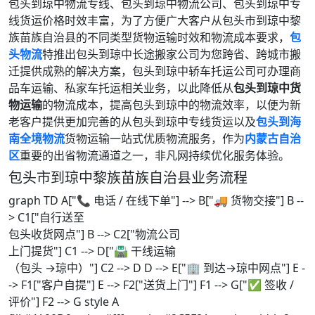
包头到琼中物流专线、包头到琼中物流公司、包头到琼中专
线货运价格时效丰富，为了方便广大客户从包头市到琼中黎
族苗族自治县的不同类型货物运输时效和物流成本要求，
包
头物流
特推出包头到琼中长途搬家公司为您跨省、跨城市搬
迁提供成熟的解决方案，包头到琼中轿车托运公司可办理商
品车运输、私家车托运相关业务，以此降低从
包头到琼中货
物运输
的物流成本，提高包头到琼中的物流效率，以便为新
老客户提供更加完善的从包头到琼中专线货运以及
包头到海
南全境物流
货物运输一站式优质物流服务，作为
内蒙古自治
区
重要的出省物流通道之一，非凡网持续优化服务体验。
包头市到琼中黎族苗族自治县业务流程
graph TD A["📞 电话 / 在线下单"] --> B["🚚 货物交接"] B --
> C1["自行送至
包头收货网点"] B --> C2["物流公司
上门提货"] C1 --> D["🛣️ 干线运输
（包头 →琼中）"] C2 --> D D --> E["🏢 到达→琼中网点"] E -
-> F1["客户自提"] E --> F2["送货上门"] F1 --> G["✅ 签收 /
评价"] F2 --> G style A