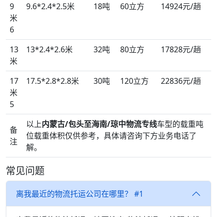
9
9.6*2.4*2.5米
18吨
60立方
14924元/趟
米
6
13
13*2.4*2.6米
32吨
80立方
17828元/趟
米
17
17.5*2.8*2.8米
30吨
120立方
22836元/趟
米
5
以上
内蒙古/包头至海南/琼中物流专线
车型的载重吨
备
位载重体积仅供参考，具体请咨询下方业务电话了
注
解。
常见问题
离我最近的物流托运公司在哪里？ #1