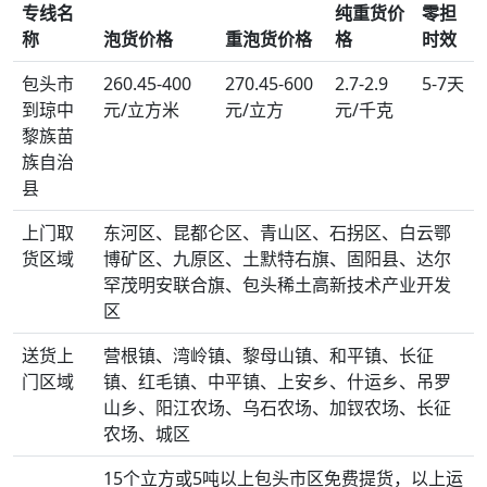
专线名
纯重货价
零担
称
泡货价格
重泡货价格
格
时效
包头市
260.45-400
270.45-600
2.7-2.9
5-7天
到琼中
元/立方米
元/立方
元/千克
黎族苗
族自治
县
上门取
东河区、昆都仑区、青山区、石拐区、白云鄂
货区域
博矿区、九原区、土默特右旗、固阳县、达尔
罕茂明安联合旗、包头稀土高新技术产业开发
区
送货上
营根镇、湾岭镇、黎母山镇、和平镇、长征
门区域
镇、红毛镇、中平镇、上安乡、什运乡、吊罗
山乡、阳江农场、乌石农场、加钗农场、长征
农场、城区
15个立方或5吨以上包头市区免费提货，以上运