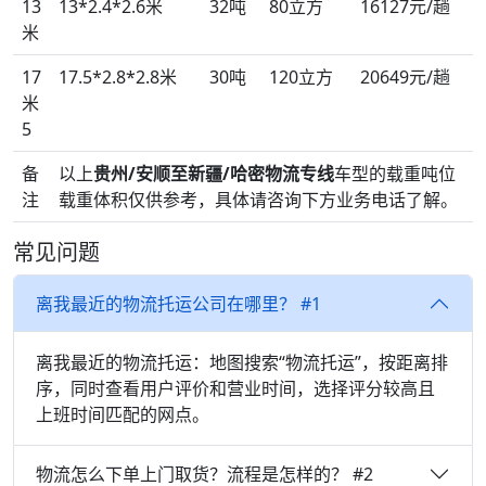
13
13*2.4*2.6米
32吨
80立方
16127元/趟
米
17
17.5*2.8*2.8米
30吨
120立方
20649元/趟
米
5
备
以上
贵州/安顺至新疆/哈密物流专线
车型的载重吨位
注
载重体积仅供参考，具体请咨询下方业务电话了解。
常见问题
离我最近的物流托运公司在哪里？ #1
离我最近的物流托运：地图搜索“物流托运”，按距离排
序，同时查看用户评价和营业时间，选择评分较高且
上班时间匹配的网点。
物流怎么下单上门取货？流程是怎样的？ #2