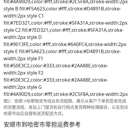
fill:#4A90D9,color:#fff,stroke:#2C5F8A,stroke-width:2px
style B fill:#F5A623,color:#fff,stroke:#D4891B,stroke-
width:2px style C1
fill:#7ED321,color:#fff,stroke:#5FA31A,stroke-width:2px
style C2 fill:#7ED321,color:#fff,stroke:#5FA31A,stroke-
width:2px style D
fill:#9013FE,color:#fff,stroke:#6A0FC4,stroke-width:2px
style E fill:#F5A623,color:#fff,stroke:#D4891B,stroke-
width:2px style F1
fill:#50E3C2,color:#333,stroke:#2AA88E,stroke-
width:2px style F2
fill:#50E3C2,color:#333,stroke:#2AA88E,stroke-
width:2px style G
fill:#4A90D9,color:#fff,stroke:#2C5F8A,stroke-width:2px
图2：安顺→哈密物流专线业务流程图，展示从客户下单到签收完成
的完整流程，发站上门提货和自行网点发货两种处理路径，以及到达
哈密市站后自提和送货配送方式。
安顺市到哈密市零担运费参考