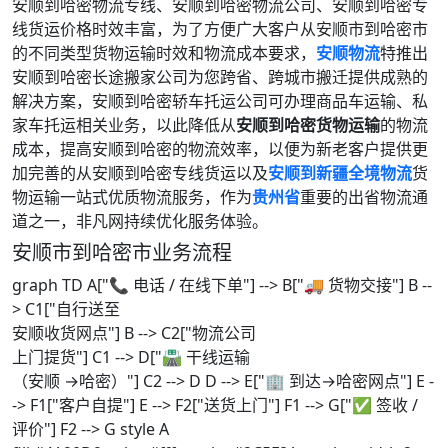
安顺到哈密物流专线、安顺到哈密物流公司、安顺到哈密专
线货运价格时效丰富，为了方便广大客户从安顺市到哈密市
的不同类型货物运输时效和物流成本要求，
安顺物流
特推出
安顺到哈密长途搬家公司为您跨省、跨城市搬迁提供成熟的
解决方案，安顺到哈密轿车托运公司可办理商品车运输、私
家车托运相关业务，以此降低从
安顺到哈密货物运输
的物流
成本，提高安顺到哈密的物流效率，以便为新老客户提供更
加完善的从安顺到哈密专线货运以及
安顺到新疆全境物流
货
物运输一站式优质物流服务，作为
贵州省
重要的出省物流通
道之一，非凡网持续优化服务体验。
安顺市到哈密市业务流程
graph TD A["📞 电话 / 在线下单"] --> B["🚚 货物交接"] B --
> C1["自行送至
安顺收货网点"] B --> C2["物流公司
上门提货"] C1 --> D["🛣️ 干线运输
（安顺 →哈密）"] C2 --> D D --> E["🏢 到达→哈密网点"] E -
-> F1["客户自提"] E --> F2["送货上门"] F1 --> G["✅ 签收 /
评价"] F2 --> G style A